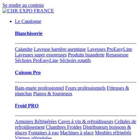
Se rendre au contenu
Le Catalogue
Blanchisserie
Calandre
Laveuse barrière aseptique
Laveuses ProEasyLine
Laveuses super essoreuses
Produits buanderie
Repasseuse
Séchoirs ProEasyLine
Séchoirs rotatifs
Cuisson Pro
Bain-marie professionnel
Fours professionnels
Friteuses &
planchas
Pianos & fourneaux
Froid PRO
Armoires Réfrigérées
Caves à vin & refroidisseurs
Cellules de
refroidissement
Chambres Froides
Distributeurs boissons &
glaces
Fontaines à eau
Machines à glace
Meubles réfrigérés
Vitrines réfrigérées