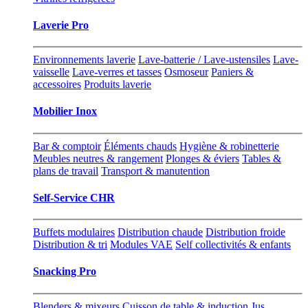
Laverie Pro
Environnements laverie
Lave-batterie / Lave-ustensiles
Lave-
vaisselle
Lave-verres et tasses
Osmoseur
Paniers &
accessoires
Produits laverie
Mobilier Inox
Bar & comptoir
Éléments chauds
Hygiène & robinetterie
Meubles neutres & rangement
Plonges & éviers
Tables &
plans de travail
Transport & manutention
Self-Service CHR
Buffets modulaires
Distribution chaude
Distribution froide
Distribution & tri
Modules VAE
Self collectivités & enfants
Snacking Pro
Blenders & mixeurs
Cuisson de table & induction
Jus,