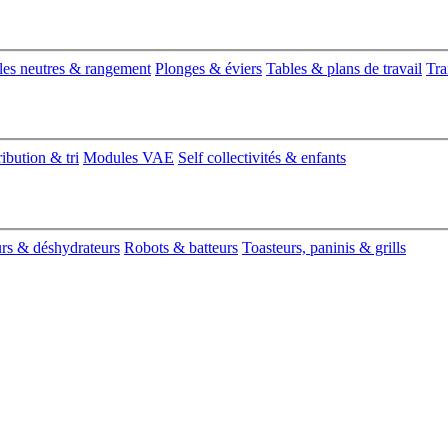
es neutres & rangement
Plonges & éviers
Tables & plans de travail
Tra
ribution & tri
Modules VAE
Self collectivités & enfants
urs & déshydrateurs
Robots & batteurs
Toasteurs, paninis & grills