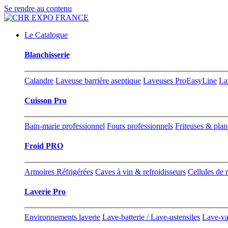
Se rendre au contenu
Le Catalogue
Blanchisserie
Calandre
Laveuse barrière aseptique
Laveuses ProEasyLine
La
Cuisson Pro
Bain-marie professionnel
Fours professionnels
Friteuses & pla
Froid PRO
Armoires Réfrigérées
Caves à vin & refroidisseurs
Cellules de 
Laverie Pro
Environnements laverie
Lave-batterie / Lave-ustensiles
Lave-va