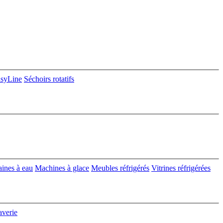
asyLine
Séchoirs rotatifs
aines à eau
Machines à glace
Meubles réfrigérés
Vitrines réfrigérées
averie