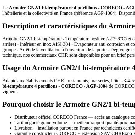
Le
Armoire GN2/1 bi-température 4 portillons - CORECO - AG
l'hôtellerie et la collectivité en France (référence AGP-1004). Disponi
Description et caractéristiques du Armoi
Armoire GN2/1 bi-température - Température positive (-2°/+8°C) et co
arrière) - Intérieur en inox AISI-304 - Evaporateur anti-corrosion et 
groupe - Arrêt de la ventilation à l'ouverture de la porte - Dégivrage 
technique, nos commerciaux CHR sont disponibles pour un brief pers
Usage du Armoire GN2/1 bi-température 4 
Adapté aux établissements CHR : restaurants, brasseries, hôtels 3-4-5★
bi-température 4 portillons - CORECO - AGP-1004
de CORECO s'i
vigueur.
Pourquoi choisir le Armoire GN2/1 bi-t
Distributeur officiel CORECO France — accès au catalogue co
Tarif négocié grand volume — meilleur rapport qualité-prix 
Livraison + installation partout en France par techniciens certifi
Garantie constructeur CORECO + extension SAV CHRExpo 7