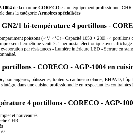
P-1004
de la marque
CORECO
est un équipement professionnel CHR di
ble dans la catégorie
Armoires spécialisées
.
re GN2/1 bi-température 4 portillons - CO
mpartiment poissons (-4°/+4°C) - Capacité 1050 + 280l - 4 portillons d
compresseur hermétique ventilé - Thermostat électronique avec affichage
et évaporation par résistances - Lumière intérieure LED - Serrure en stan
onnalisé.
portillons - CORECO - AGP-1004 en cuisin
, boulangeries, pâtisseries, traiteurs, cantines scolaires, EHPAD, hôpit
ntègre dans une cuisine professionnelle en respectant les contraintes
empérature 4 portillons - CORECO - AGP-1
mplet et nouveautés
marché CHR
és
j/7