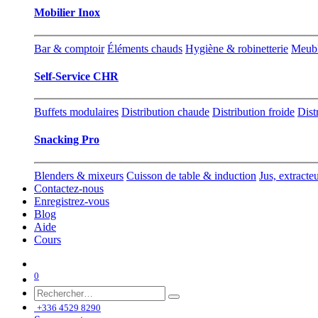
Mobilier Inox
Bar & comptoir
Éléments chauds
Hygiène & robinetterie
Meubl
Self-Service CHR
Buffets modulaires
Distribution chaude
Distribution froide
Dist
Snacking Pro
Blenders & mixeurs
Cuisson de table & induction
Jus, extracte
Contactez-nous
Enregistrez-vous
Blog
Aide
Cours
0
+336 4529 8290