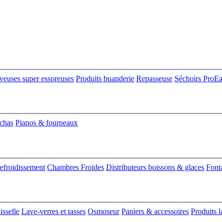
veuses super essoreuses
Produits buanderie
Repasseuse
Séchoirs ProE
nchas
Pianos & fourneaux
refroidissement
Chambres Froides
Distributeurs boissons & glaces
Font
isselle
Lave-verres et tasses
Osmoseur
Paniers & accessoires
Produits l