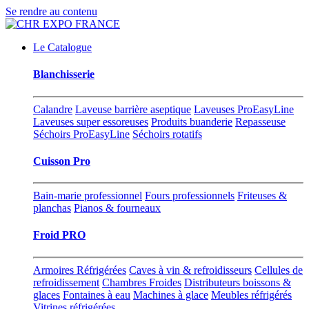
Se rendre au contenu
Le Catalogue
Blanchisserie
Calandre
Laveuse barrière aseptique
Laveuses ProEasyLine
Laveuses super essoreuses
Produits buanderie
Repasseuse
Séchoirs ProEasyLine
Séchoirs rotatifs
Cuisson Pro
Bain-marie professionnel
Fours professionnels
Friteuses &
planchas
Pianos & fourneaux
Froid PRO
Armoires Réfrigérées
Caves à vin & refroidisseurs
Cellules de
refroidissement
Chambres Froides
Distributeurs boissons &
glaces
Fontaines à eau
Machines à glace
Meubles réfrigérés
Vitrines réfrigérées