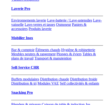
Laverie Pro
Environnements laverie
Lave-batterie / Lave-ustensiles
Lave-
vaisselle
Lave-verres et tasses
Osmoseur
Paniers &
accessoires
Produits laverie
Mobilier Inox
Bar & comptoir
Éléments chauds
Hygiène & robinetterie
Meubles neutres & rangement
Plonges & éviers
Tables &
plans de travail
Transport & manutention
Self-Service CHR
Buffets modulaires
Distribution chaude
Distribution froide
Distribution & tri
Modules VAE
Self collectivités & enfants
Snacking Pro
Blenders & mixeurs
Cuisson de table & induction
Jus,