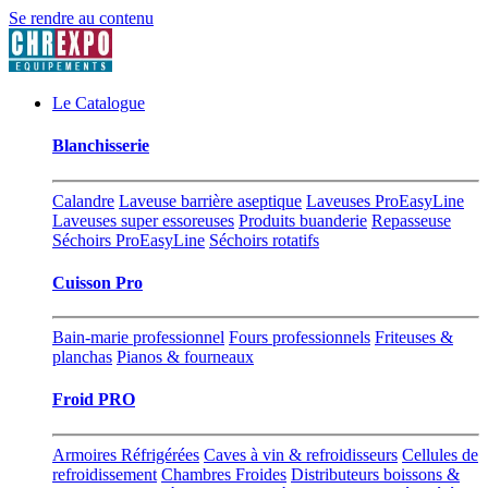
Se rendre au contenu
Le Catalogue
Blanchisserie
Calandre
Laveuse barrière aseptique
Laveuses ProEasyLine
Laveuses super essoreuses
Produits buanderie
Repasseuse
Séchoirs ProEasyLine
Séchoirs rotatifs
Cuisson Pro
Bain-marie professionnel
Fours professionnels
Friteuses &
planchas
Pianos & fourneaux
Froid PRO
Armoires Réfrigérées
Caves à vin & refroidisseurs
Cellules de
refroidissement
Chambres Froides
Distributeurs boissons &