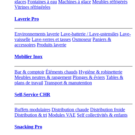
glaces
Fontaines à eau
Machines à glace
Meubles réfrigérés
Vitrines réfrigérées
Laverie Pro
Environnements laverie
Lave-batterie / Lave-ustensiles
Lave-
vaisselle
Lave-verres et tasses
Osmoseur
Paniers &
accessoires
Produits laverie
Mobilier Inox
Bar & comptoir
Éléments chauds
Hygiène & robinetterie
Meubles neutres & rangement
Plonges & éviers
Tables &
plans de travail
Transport & manutention
Self-Service CHR
Buffets modulaires
Distribution chaude
Distribution froide
Distribution & tri
Modules VAE
Self collectivités & enfants
Snacking Pro