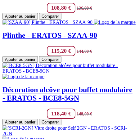
108,80
€
136,00
€
Ajouter au panier
Comparer
Plinthe - ERATOS - SZAA-90
115,20
€
144,00
€
Ajouter au panier
Comparer
Décoration alcôve pour buffet modulaire
- ERATOS - BCE8-5GN
118,40
€
148,00
€
Ajouter au panier
Comparer