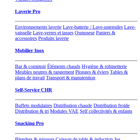
Laverie Pro
Environnements laverie
Lave-batterie / Lave-ustensiles
Lave-
vaisselle
Lave-verres et tasses
Osmoseur
Paniers &
accessoires
Produits laverie
Mobilier Inox
Bar & comptoir
Éléments chauds
Hygiène & robinetterie
Meubles neutres & rangement
Plonges & éviers
Tables &
plans de travail
Transport & manutention
Self-Service CHR
Buffets modulaires
Distribution chaude
Distribution froide
Distribution & tri
Modules VAE
Self collectivités & enfants
Snacking Pro
Blenders & mixeurs
Cuisson de table & induction
Jus,