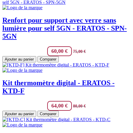
Renfort pour support avec verre sans
lumière pour self 5GN - ERATOS - SPN-
5GN
60,00
€
75,00
€
Ajouter au panier
Comparer
Kit thermomètre digital - ERATOS -
KTD-F
64,00
€
80,00
€
Ajouter au panier
Comparer