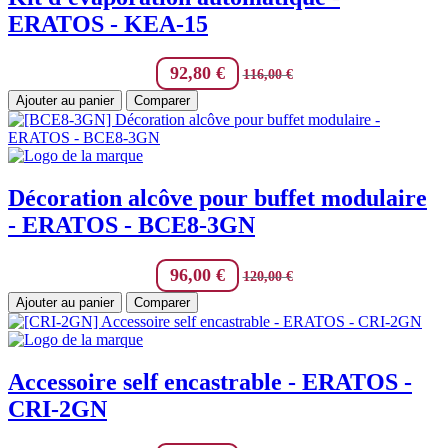
ERATOS - KEA-15
92,80
€
116,00
€
Ajouter au panier
Comparer
Décoration alcôve pour buffet modulaire
- ERATOS - BCE8-3GN
96,00
€
120,00
€
Ajouter au panier
Comparer
Accessoire self encastrable - ERATOS -
CRI-2GN