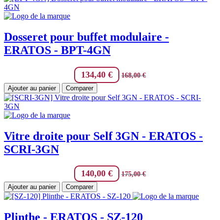
Dosseret pour buffet modulaire -
ERATOS - BPT-4GN
134,40
€
168,00
€
Ajouter au panier
Comparer
Vitre droite pour Self 3GN - ERATOS -
SCRI-3GN
140,00
€
175,00
€
Ajouter au panier
Comparer
Plinthe - ERATOS - SZ-120