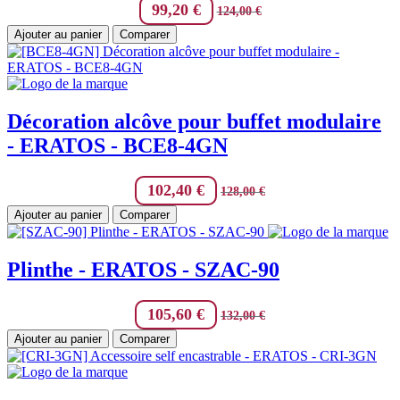
99,20
€
124,00
€
Ajouter au panier
Comparer
Décoration alcôve pour buffet modulaire
- ERATOS - BCE8-4GN
102,40
€
128,00
€
Ajouter au panier
Comparer
Plinthe - ERATOS - SZAC-90
105,60
€
132,00
€
Ajouter au panier
Comparer