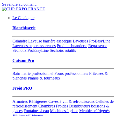
Se rendre au contenu
Le Catalogue
Blanchisserie
Calandre
Laveuse barrière aseptique
Laveuses ProEasyLine
Laveuses super essoreuses
Produits buanderie
Repasseuse
Séchoirs ProEasyLine
Séchoirs rotatifs
Cuisson Pro
Bain-marie professionnel
Fours professionnels
Friteuses &
planchas
Pianos & fourneaux
Froid PRO
Armoires Réfrigérées
Caves à vin & refroidisseurs
Cellules de
refroidissement
Chambres Froides
Distributeurs boissons &
glaces
Fontaines à eau
Machines à glace
Meubles réfrigérés
Vitrines réfrigérées