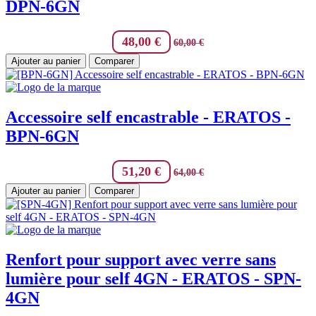
DPN-6GN
48,00
€
60,00
€
Ajouter au panier
Comparer
Accessoire self encastrable - ERATOS -
BPN-6GN
51,20
€
64,00
€
Ajouter au panier
Comparer
Renfort pour support avec verre sans
lumière pour self 4GN - ERATOS - SPN-
4GN