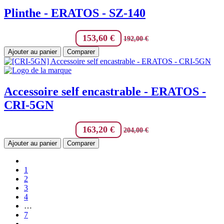
Plinthe - ERATOS - SZ-140
153,60
€
192,00
€
Ajouter au panier
Comparer
Accessoire self encastrable - ERATOS -
CRI-5GN
163,20
€
204,00
€
Ajouter au panier
Comparer
1
2
3
4
…
7