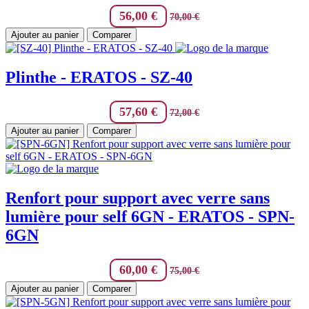
56,00
€
70,00
€
Ajouter au panier
Comparer
Plinthe - ERATOS - SZ-40
57,60
€
72,00
€
Ajouter au panier
Comparer
Renfort pour support avec verre sans
lumière pour self 6GN - ERATOS - SPN-
6GN
60,00
€
75,00
€
Ajouter au panier
Comparer