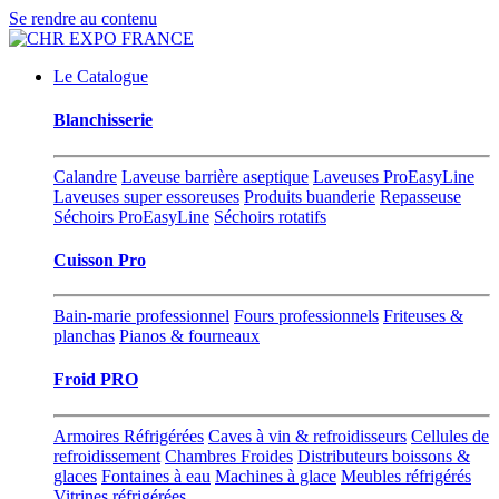
Se rendre au contenu
Le Catalogue
Blanchisserie
Calandre
Laveuse barrière aseptique
Laveuses ProEasyLine
Laveuses super essoreuses
Produits buanderie
Repasseuse
Séchoirs ProEasyLine
Séchoirs rotatifs
Cuisson Pro
Bain-marie professionnel
Fours professionnels
Friteuses &
planchas
Pianos & fourneaux
Froid PRO
Armoires Réfrigérées
Caves à vin & refroidisseurs
Cellules de
refroidissement
Chambres Froides
Distributeurs boissons &
glaces
Fontaines à eau
Machines à glace
Meubles réfrigérés
Vitrines réfrigérées