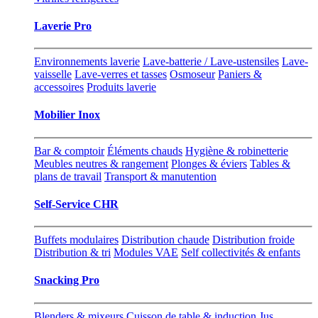
Laverie Pro
Environnements laverie
Lave-batterie / Lave-ustensiles
Lave-
vaisselle
Lave-verres et tasses
Osmoseur
Paniers &
accessoires
Produits laverie
Mobilier Inox
Bar & comptoir
Éléments chauds
Hygiène & robinetterie
Meubles neutres & rangement
Plonges & éviers
Tables &
plans de travail
Transport & manutention
Self-Service CHR
Buffets modulaires
Distribution chaude
Distribution froide
Distribution & tri
Modules VAE
Self collectivités & enfants
Snacking Pro
Blenders & mixeurs
Cuisson de table & induction
Jus,