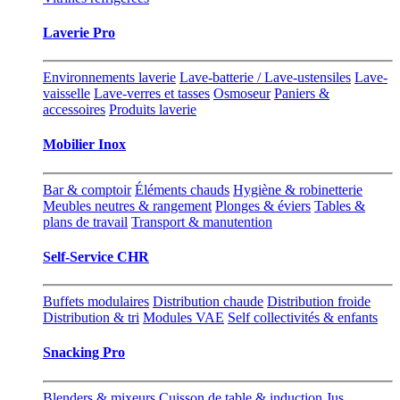
Laverie Pro
Environnements laverie
Lave-batterie / Lave-ustensiles
Lave-
vaisselle
Lave-verres et tasses
Osmoseur
Paniers &
accessoires
Produits laverie
Mobilier Inox
Bar & comptoir
Éléments chauds
Hygiène & robinetterie
Meubles neutres & rangement
Plonges & éviers
Tables &
plans de travail
Transport & manutention
Self-Service CHR
Buffets modulaires
Distribution chaude
Distribution froide
Distribution & tri
Modules VAE
Self collectivités & enfants
Snacking Pro
Blenders & mixeurs
Cuisson de table & induction
Jus,