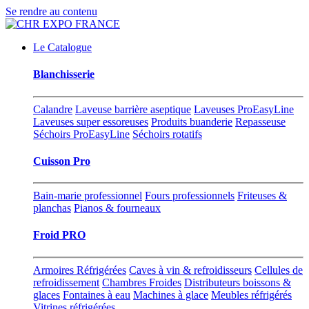
Se rendre au contenu
Le Catalogue
Blanchisserie
Calandre
Laveuse barrière aseptique
Laveuses ProEasyLine
Laveuses super essoreuses
Produits buanderie
Repasseuse
Séchoirs ProEasyLine
Séchoirs rotatifs
Cuisson Pro
Bain-marie professionnel
Fours professionnels
Friteuses &
planchas
Pianos & fourneaux
Froid PRO
Armoires Réfrigérées
Caves à vin & refroidisseurs
Cellules de
refroidissement
Chambres Froides
Distributeurs boissons &
glaces
Fontaines à eau
Machines à glace
Meubles réfrigérés
Vitrines réfrigérées