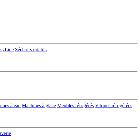
asyLine
Séchoirs rotatifs
aines à eau
Machines à glace
Meubles réfrigérés
Vitrines réfrigérées
averie