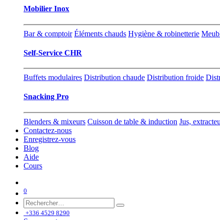
Mobilier Inox
Bar & comptoir
Éléments chauds
Hygiène & robinetterie
Meubl
Self-Service CHR
Buffets modulaires
Distribution chaude
Distribution froide
Dist
Snacking Pro
Blenders & mixeurs
Cuisson de table & induction
Jus, extracte
Contactez-nous
Enregistrez-vous
Blog
Aide
Cours
0
+336 4529 8290