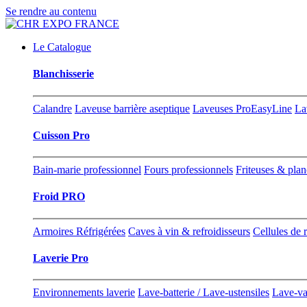
Se rendre au contenu
Le Catalogue
Blanchisserie
Calandre
Laveuse barrière aseptique
Laveuses ProEasyLine
La
Cuisson Pro
Bain-marie professionnel
Fours professionnels
Friteuses & pla
Froid PRO
Armoires Réfrigérées
Caves à vin & refroidisseurs
Cellules de 
Laverie Pro
Environnements laverie
Lave-batterie / Lave-ustensiles
Lave-va