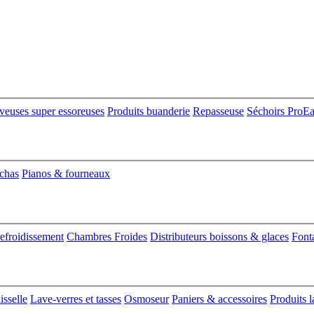
veuses super essoreuses
Produits buanderie
Repasseuse
Séchoirs ProE
nchas
Pianos & fourneaux
refroidissement
Chambres Froides
Distributeurs boissons & glaces
Font
isselle
Lave-verres et tasses
Osmoseur
Paniers & accessoires
Produits l