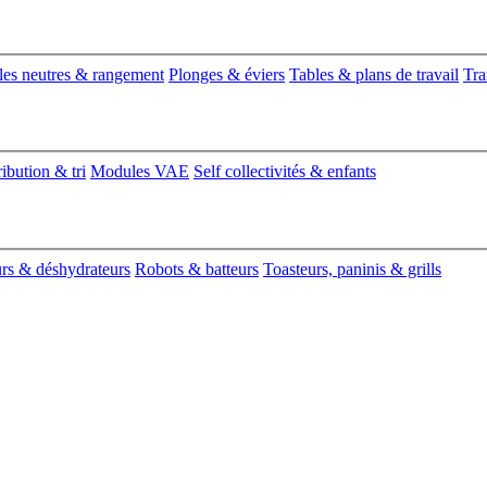
es neutres & rangement
Plonges & éviers
Tables & plans de travail
Tra
ribution & tri
Modules VAE
Self collectivités & enfants
urs & déshydrateurs
Robots & batteurs
Toasteurs, paninis & grills