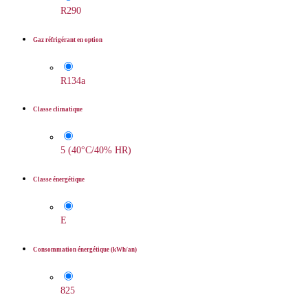
R290
Gaz réfrigérant en option
R134a
Classe climatique
5 (40°C/40% HR)
Classe énergétique
E
Consommation énergétique (kWh/an)
825