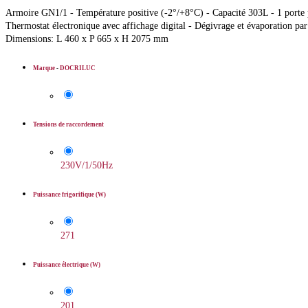
Armoire GN1/1 - Température positive (-2°/+8°C) - Capacité 303L - 1 porte pl
Thermostat électronique avec affichage digital - Dégivrage et évaporation pa
Dimensions: L 460 x P 665 x H 2075 mm
Marque
-
DOCRILUC
Tensions de raccordement
230V/1/50Hz
Puissance frigorifique (W)
271
Puissance électrique (W)
201