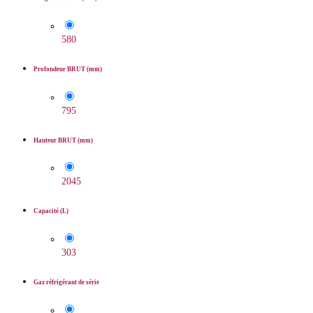
580
Profondeur BRUT (mm)
795
Hauteur BRUT (mm)
2045
Capacité (L)
303
Gaz réfrigérant de série