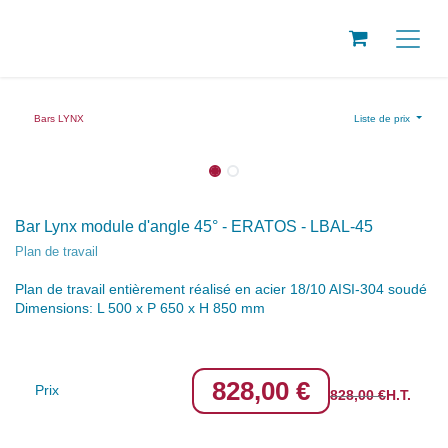
SE RENDRE AU CONTENU
Bars LYNX
Liste de prix
Bar Lynx module d'angle 45° - ERATOS - LBAL-45
Plan de travail
Plan de travail entièrement réalisé en acier 18/10 AISI-304
soudé
Dimensions: L 500 x P 650 x H 850 mm
828,00
€
Prix
828,00
€
H.T.