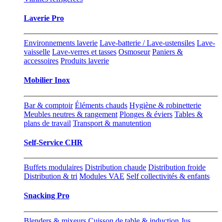
Laverie Pro
Environnements laverie
Lave-batterie / Lave-ustensiles
Lave-
vaisselle
Lave-verres et tasses
Osmoseur
Paniers &
accessoires
Produits laverie
Mobilier Inox
Bar & comptoir
Éléments chauds
Hygiène & robinetterie
Meubles neutres & rangement
Plonges & éviers
Tables &
plans de travail
Transport & manutention
Self-Service CHR
Buffets modulaires
Distribution chaude
Distribution froide
Distribution & tri
Modules VAE
Self collectivités & enfants
Snacking Pro
Blenders & mixeurs
Cuisson de table & induction
Jus,