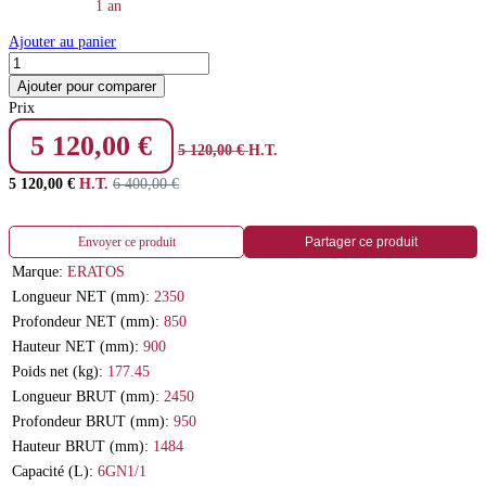
1 an
Ajouter au panier
Ajouter pour comparer
Prix
5 120,00
€
5 120,00
€
H.T.
5 120,00
€
H.T.
6 400,00
€
Envoyer ce produit
Partager ce produit
Marque:
ERATOS
Longueur NET (mm):
2350
Profondeur NET (mm):
850
Hauteur NET (mm):
900
Poids net (kg):
177.45
Longueur BRUT (mm):
2450
Profondeur BRUT (mm):
950
Hauteur BRUT (mm):
1484
Capacité (L):
6GN1/1