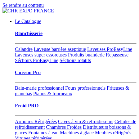
Se rendre au contenu
Le Catalogue
Blanchisserie
Calandre
Laveuse barrière aseptique
Laveuses ProEasyLine
Laveuses super essoreuses
Produits buanderie
Repasseuse
Séchoirs ProEasyLine
Séchoirs rotatifs
Cuisson Pro
Bain-marie professionnel
Fours professionnels
Friteuses &
planchas
Pianos & fourneaux
Froid PRO
Armoires Réfrigérées
Caves à vin & refroidisseurs
Cellules de
refroidissement
Chambres Froides
Distributeurs boissons &
glaces
Fontaines à eau
Machines à glace
Meubles réfrigérés
Vitrines réfrigérées