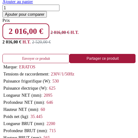
Ajouter au panier
Ajouter pour comparer
Prix
2 016,00
€
2 016,00
€
H.T.
2 016,00
€
H.T.
2 520,00
€
Envoyer ce produit
Partager ce produit
Marque:
ERATOS
Tensions de raccordement:
230V/1/50Hz
Puissance frigorifique (W):
530
Puissance électrique (W):
625
Longueur NET (mm):
2095
Profondeur NET (mm):
646
Hauteur NET (mm):
60
Poids net (kg):
35.445
Longueur BRUT (mm):
2200
Profondeur BRUT (mm):
715
Hauteur BRUT (mm):
565