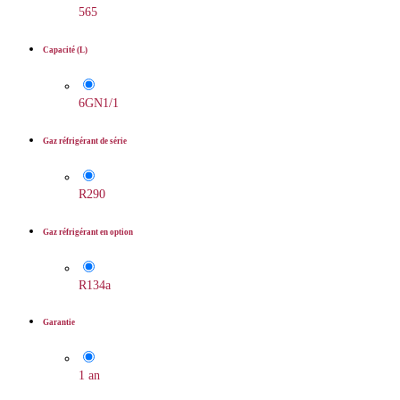
565
Capacité (L)
6GN1/1
Gaz réfrigérant de série
R290
Gaz réfrigérant en option
R134a
Garantie
1 an