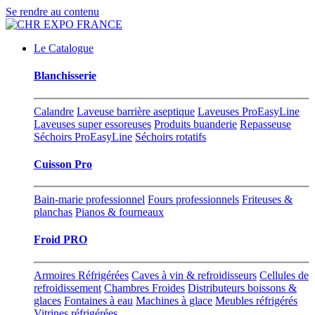
Se rendre au contenu
Le Catalogue
Blanchisserie
Calandre
Laveuse barrière aseptique
Laveuses ProEasyLine
Laveuses super essoreuses
Produits buanderie
Repasseuse
Séchoirs ProEasyLine
Séchoirs rotatifs
Cuisson Pro
Bain-marie professionnel
Fours professionnels
Friteuses &
planchas
Pianos & fourneaux
Froid PRO
Armoires Réfrigérées
Caves à vin & refroidisseurs
Cellules de
refroidissement
Chambres Froides
Distributeurs boissons &
glaces
Fontaines à eau
Machines à glace
Meubles réfrigérés
Vitrines réfrigérées