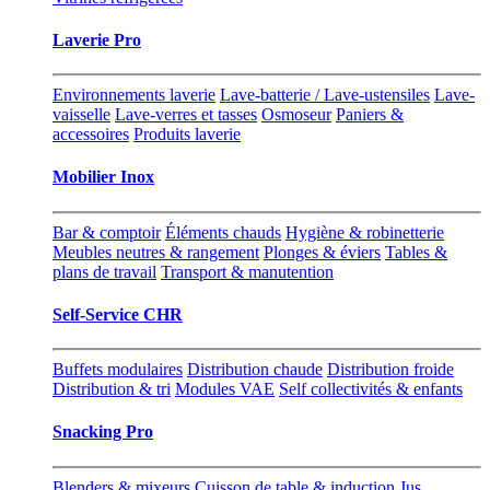
Laverie Pro
Environnements laverie
Lave-batterie / Lave-ustensiles
Lave-
vaisselle
Lave-verres et tasses
Osmoseur
Paniers &
accessoires
Produits laverie
Mobilier Inox
Bar & comptoir
Éléments chauds
Hygiène & robinetterie
Meubles neutres & rangement
Plonges & éviers
Tables &
plans de travail
Transport & manutention
Self-Service CHR
Buffets modulaires
Distribution chaude
Distribution froide
Distribution & tri
Modules VAE
Self collectivités & enfants
Snacking Pro
Blenders & mixeurs
Cuisson de table & induction
Jus,