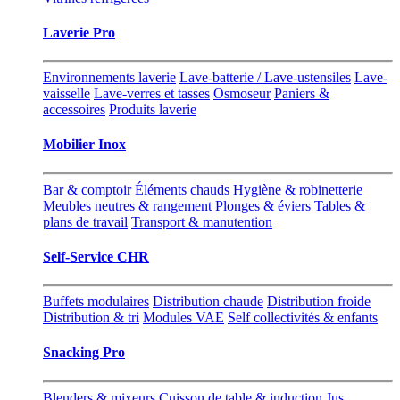
Laverie Pro
Environnements laverie
Lave-batterie / Lave-ustensiles
Lave-
vaisselle
Lave-verres et tasses
Osmoseur
Paniers &
accessoires
Produits laverie
Mobilier Inox
Bar & comptoir
Éléments chauds
Hygiène & robinetterie
Meubles neutres & rangement
Plonges & éviers
Tables &
plans de travail
Transport & manutention
Self-Service CHR
Buffets modulaires
Distribution chaude
Distribution froide
Distribution & tri
Modules VAE
Self collectivités & enfants
Snacking Pro
Blenders & mixeurs
Cuisson de table & induction
Jus,