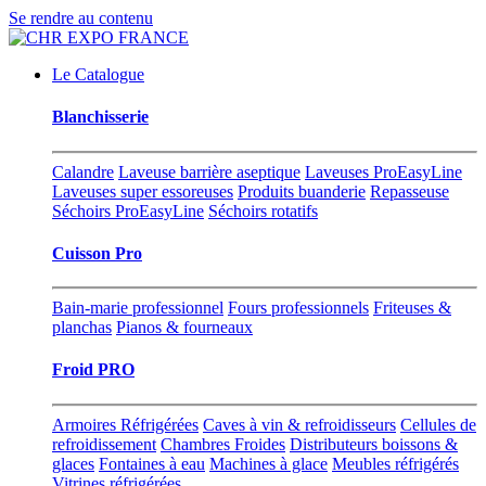
Se rendre au contenu
Le Catalogue
Blanchisserie
Calandre
Laveuse barrière aseptique
Laveuses ProEasyLine
Laveuses super essoreuses
Produits buanderie
Repasseuse
Séchoirs ProEasyLine
Séchoirs rotatifs
Cuisson Pro
Bain-marie professionnel
Fours professionnels
Friteuses &
planchas
Pianos & fourneaux
Froid PRO
Armoires Réfrigérées
Caves à vin & refroidisseurs
Cellules de
refroidissement
Chambres Froides
Distributeurs boissons &
glaces
Fontaines à eau
Machines à glace
Meubles réfrigérés
Vitrines réfrigérées