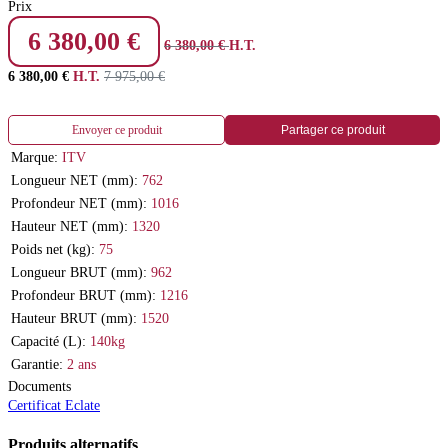
Prix
6 380,00
€
6 380,00
€
H.T.
6 380,00
€
H.T.
7 975,00
€
Envoyer ce produit
Partager ce produit
Marque:
ITV
Longueur NET (mm):
762
Profondeur NET (mm):
1016
Hauteur NET (mm):
1320
Poids net (kg):
75
Longueur BRUT (mm):
962
Profondeur BRUT (mm):
1216
Hauteur BRUT (mm):
1520
Capacité (L):
140kg
Garantie:
2 ans
Documents
Certificat
Eclate
Produits alternatifs