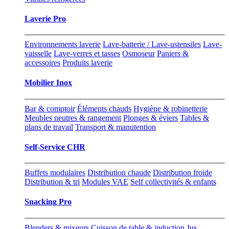
Laverie Pro
Environnements laverie
Lave-batterie / Lave-ustensiles
Lave-
vaisselle
Lave-verres et tasses
Osmoseur
Paniers &
accessoires
Produits laverie
Mobilier Inox
Bar & comptoir
Éléments chauds
Hygiène & robinetterie
Meubles neutres & rangement
Plonges & éviers
Tables &
plans de travail
Transport & manutention
Self-Service CHR
Buffets modulaires
Distribution chaude
Distribution froide
Distribution & tri
Modules VAE
Self collectivités & enfants
Snacking Pro
Blenders & mixeurs
Cuisson de table & induction
Jus,