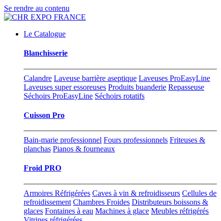
Se rendre au contenu
Le Catalogue
Blanchisserie
Calandre
Laveuse barrière aseptique
Laveuses ProEasyLine
Laveuses super essoreuses
Produits buanderie
Repasseuse
Séchoirs ProEasyLine
Séchoirs rotatifs
Cuisson Pro
Bain-marie professionnel
Fours professionnels
Friteuses &
planchas
Pianos & fourneaux
Froid PRO
Armoires Réfrigérées
Caves à vin & refroidisseurs
Cellules de
refroidissement
Chambres Froides
Distributeurs boissons &
glaces
Fontaines à eau
Machines à glace
Meubles réfrigérés
Vitrines réfrigérées