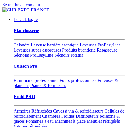
Se rendre au contenu
Le Catalogue
Blanchisserie
Calandre
Laveuse barrière aseptique
Laveuses ProEasyLine
Laveuses super essoreuses
Produits buanderie
Repasseuse
Séchoirs ProEasyLine
Séchoirs rotatifs
Cuisson Pro
Bain-marie professionnel
Fours professionnels
Friteuses &
planchas
Pianos & fourneaux
Froid PRO
Armoires Réfrigérées
Caves à vin & refroidisseurs
Cellules de
refroidissement
Chambres Froides
Distributeurs boissons &
glaces
Fontaines à eau
Machines à glace
Meubles réfrigérés
Vitrines réfrigérées