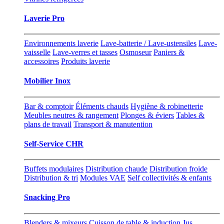
Laverie Pro
Environnements laverie
Lave-batterie / Lave-ustensiles
Lave-
vaisselle
Lave-verres et tasses
Osmoseur
Paniers &
accessoires
Produits laverie
Mobilier Inox
Bar & comptoir
Éléments chauds
Hygiène & robinetterie
Meubles neutres & rangement
Plonges & éviers
Tables &
plans de travail
Transport & manutention
Self-Service CHR
Buffets modulaires
Distribution chaude
Distribution froide
Distribution & tri
Modules VAE
Self collectivités & enfants
Snacking Pro
Blenders & mixeurs
Cuisson de table & induction
Jus,