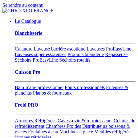
Se rendre au contenu
Le Catalogue
Blanchisserie
Calandre
Laveuse barrière aseptique
Laveuses ProEasyLine
Laveuses super essoreuses
Produits buanderie
Repasseuse
Séchoirs ProEasyLine
Séchoirs rotatifs
Cuisson Pro
Bain-marie professionnel
Fours professionnels
Friteuses &
planchas
Pianos & fourneaux
Froid PRO
Armoires Réfrigérées
Caves à vin & refroidisseurs
Cellules de
refroidissement
Chambres Froides
Distributeurs boissons &
glaces
Fontaines à eau
Machines à glace
Meubles réfrigérés
Vitrines réfrigérées