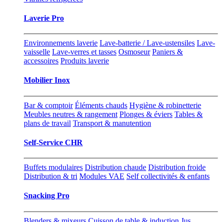
Laverie Pro
Environnements laverie
Lave-batterie / Lave-ustensiles
Lave-
vaisselle
Lave-verres et tasses
Osmoseur
Paniers &
accessoires
Produits laverie
Mobilier Inox
Bar & comptoir
Éléments chauds
Hygiène & robinetterie
Meubles neutres & rangement
Plonges & éviers
Tables &
plans de travail
Transport & manutention
Self-Service CHR
Buffets modulaires
Distribution chaude
Distribution froide
Distribution & tri
Modules VAE
Self collectivités & enfants
Snacking Pro
Blenders & mixeurs
Cuisson de table & induction
Jus,