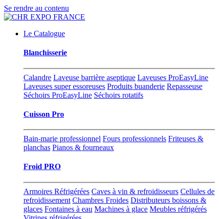
Se rendre au contenu
Le Catalogue
Blanchisserie
Calandre
Laveuse barrière aseptique
Laveuses ProEasyLine
Laveuses super essoreuses
Produits buanderie
Repasseuse
Séchoirs ProEasyLine
Séchoirs rotatifs
Cuisson Pro
Bain-marie professionnel
Fours professionnels
Friteuses &
planchas
Pianos & fourneaux
Froid PRO
Armoires Réfrigérées
Caves à vin & refroidisseurs
Cellules de
refroidissement
Chambres Froides
Distributeurs boissons &
glaces
Fontaines à eau
Machines à glace
Meubles réfrigérés
Vitrines réfrigérées