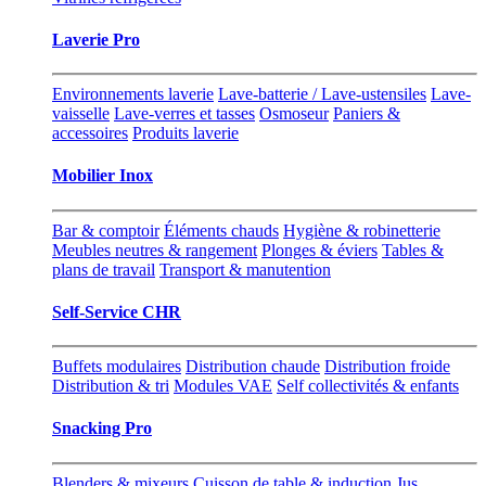
Laverie Pro
Environnements laverie
Lave-batterie / Lave-ustensiles
Lave-
vaisselle
Lave-verres et tasses
Osmoseur
Paniers &
accessoires
Produits laverie
Mobilier Inox
Bar & comptoir
Éléments chauds
Hygiène & robinetterie
Meubles neutres & rangement
Plonges & éviers
Tables &
plans de travail
Transport & manutention
Self-Service CHR
Buffets modulaires
Distribution chaude
Distribution froide
Distribution & tri
Modules VAE
Self collectivités & enfants
Snacking Pro
Blenders & mixeurs
Cuisson de table & induction
Jus,