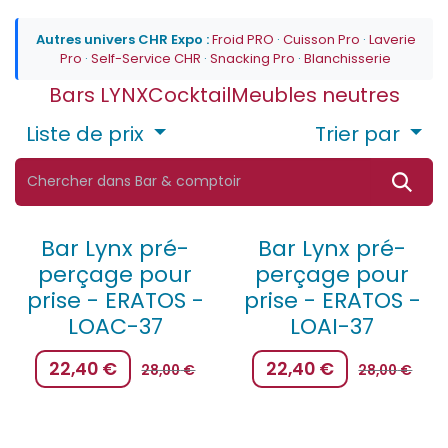
Autres univers CHR Expo :
Froid PRO
·
Cuisson Pro
·
Laverie
Pro
·
Self-Service CHR
·
Snacking Pro
·
Blanchisserie
Bars LYNX
Cocktail
Meubles neutres
Liste de prix
Trier par
Bar Lynx pré-
Bar Lynx pré-
perçage pour
perçage pour
prise - ERATOS -
prise - ERATOS -
LOAC-37
LOAI-37
22,40
€
22,40
€
28,00
€
28,00
€