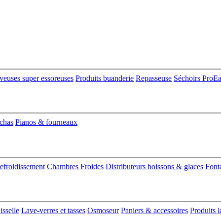
veuses super essoreuses
Produits buanderie
Repasseuse
Séchoirs ProE
nchas
Pianos & fourneaux
refroidissement
Chambres Froides
Distributeurs boissons & glaces
Font
isselle
Lave-verres et tasses
Osmoseur
Paniers & accessoires
Produits l