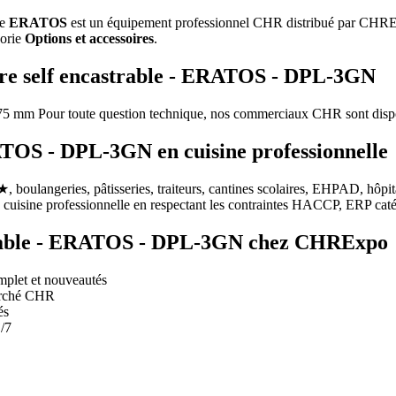
ue
ERATOS
est un équipement professionnel CHR distribué par CHRExpo, 
gorie
Options et accessoires
.
oire self encastrable - ERATOS - DPL-3GN
 mm Pour toute question technique, nos commerciaux CHR sont dispon
ATOS - DPL-3GN en cuisine professionnelle
, boulangeries, pâtisseries, traiteurs, cantines scolaires, EHPAD, hôpit
isine professionnelle en respectant les contraintes HACCP, ERP catégo
astrable - ERATOS - DPL-3GN chez CHRExpo
mplet et nouveautés
marché CHR
és
/7