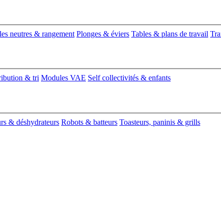
es neutres & rangement
Plonges & éviers
Tables & plans de travail
Tra
ribution & tri
Modules VAE
Self collectivités & enfants
urs & déshydrateurs
Robots & batteurs
Toasteurs, paninis & grills