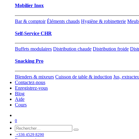
Mobilier Inox
Bar & comptoir
Éléments chauds
Hygiène & robinetterie
Meubl
Self-Service CHR
Buffets modulaires
Distribution chaude
Distribution froide
Dist
Snacking Pro
Blenders & mixeurs
Cuisson de table & induction
Jus, extracte
Contactez-nous
Enregistrez-vous
Blog
Aide
Cours
0
+336 4529 8290