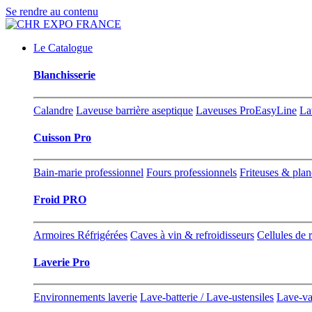
Se rendre au contenu
Le Catalogue
Blanchisserie
Calandre
Laveuse barrière aseptique
Laveuses ProEasyLine
La
Cuisson Pro
Bain-marie professionnel
Fours professionnels
Friteuses & pla
Froid PRO
Armoires Réfrigérées
Caves à vin & refroidisseurs
Cellules de 
Laverie Pro
Environnements laverie
Lave-batterie / Lave-ustensiles
Lave-va