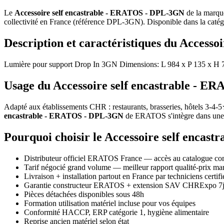
Le
Accessoire self encastrable - ERATOS - DPL-3GN
de la marq
collectivité en France (référence DPL-3GN). Disponible dans la caté
Description et caractéristiques du Access
Lumière pour support Drop In 3GN Dimensions: L 984 x P 135 x H 75
Usage du Accessoire self encastrable - ER
Adapté aux établissements CHR : restaurants, brasseries, hôtels 3-4-5★
encastrable - ERATOS - DPL-3GN
de ERATOS s'intègre dans une cu
Pourquoi choisir le Accessoire self enc
Distributeur officiel ERATOS France — accès au catalogue co
Tarif négocié grand volume — meilleur rapport qualité-prix 
Livraison + installation partout en France par techniciens certifi
Garantie constructeur ERATOS + extension SAV CHRExpo 7j
Pièces détachées disponibles sous 48h
Formation utilisation matériel incluse pour vos équipes
Conformité HACCP, ERP catégorie 1, hygiène alimentaire
Reprise ancien matériel selon état