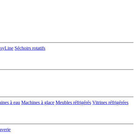
asyLine
Séchoirs rotatifs
aines à eau
Machines à glace
Meubles réfrigérés
Vitrines réfrigérées
averie