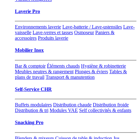
Laverie Pro
Environnements laverie
Lave-batterie / Lave-ustensiles
Lave-
vaisselle
Lave-verres et tasses
Osmoseur
Paniers &
accessoires
Produits laverie
Mobilier Inox
Bar & comptoir
Éléments chauds
Hygiène & robinetterie
Meubles neutres & rangement
Plonges & éviers
Tables &
plans de travail
Transport & manutention
Self-Service CHR
Buffets modulaires
Distribution chaude
Distribution froide
Distribution & tri
Modules VAE
Self collectivités & enfants
Snacking Pro
Blenders & mixeurs
Cuisson de table & induction
Jus,