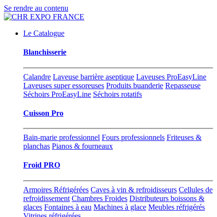
Se rendre au contenu
Le Catalogue
Blanchisserie
Calandre
Laveuse barrière aseptique
Laveuses ProEasyLine
Laveuses super essoreuses
Produits buanderie
Repasseuse
Séchoirs ProEasyLine
Séchoirs rotatifs
Cuisson Pro
Bain-marie professionnel
Fours professionnels
Friteuses &
planchas
Pianos & fourneaux
Froid PRO
Armoires Réfrigérées
Caves à vin & refroidisseurs
Cellules de
refroidissement
Chambres Froides
Distributeurs boissons &
glaces
Fontaines à eau
Machines à glace
Meubles réfrigérés
Vitrines réfrigérées