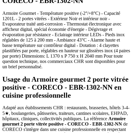
CORECO - EBR-1302-NN
Armoire Gourmet - Température positive (-2°/+8°C) - Capacité
1201L - 2 portes vitrées - Extérieur Noir et intérieur noir -
Evaporateur traité anti-corrosion - Thermostat électronique avec
afficheur digital, spécial économie d'énergie - Dégivrage et
évaporation par résistance - Eclairage intérieur LEDs - Pieds inox
réglables de 125 à 200 mm - Ambiance 43°C - Alarme haute et
basse température sur contrôleur digital - Dotation : 4 clayettes
plastifiées par porte, réglables en hauteur sur glissières inox (4 paires
par porte) Dimensions: L 1370 x P 750 x H 2040 mm Pour toute
question technique, nos commerciaux CHR sont disponibles pour
un brief personnalisé.
Usage du Armoire gourmet 2 porte vitrée
positive - CORECO - EBR-1302-NN en
cuisine professionnelle
Adapté aux établissements CHR : restaurants, brasseries, hôtels 3-4-
5★, boulangeries, pâtisseries, traiteurs, cantines scolaires, EHPAD,
hôpitaux, cliniques, collectivités publiques. La référence
Armoire
gourmet 2 porte vitrée positive - CORECO - EBR-1302-NN
de
CORECO s'intègre dans une cuisine professionnelle en respectant