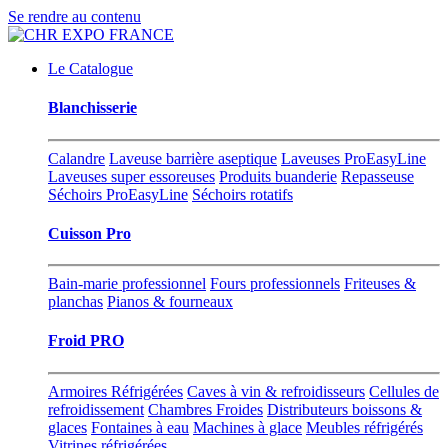
Se rendre au contenu
Le Catalogue
Blanchisserie
Calandre
Laveuse barrière aseptique
Laveuses ProEasyLine
Laveuses super essoreuses
Produits buanderie
Repasseuse
Séchoirs ProEasyLine
Séchoirs rotatifs
Cuisson Pro
Bain-marie professionnel
Fours professionnels
Friteuses &
planchas
Pianos & fourneaux
Froid PRO
Armoires Réfrigérées
Caves à vin & refroidisseurs
Cellules de
refroidissement
Chambres Froides
Distributeurs boissons &
glaces
Fontaines à eau
Machines à glace
Meubles réfrigérés
Vitrines réfrigérées