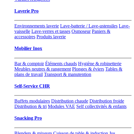
Laverie Pro
Environnements laverie
Lave-batterie / Lave-ustensiles
Lave-
vaisselle
Lave-verres et tasses
Osmoseur
Paniers &
accessoires
Produits laverie
Mobilier Inox
Bar & comptoir
Éléments chauds
Hygiène & robinetterie
Meubles neutres & rangement
Plonges & éviers
Tables &
plans de travail
Transport & manutention
Self-Service CHR
Buffets modulaires
Distribution chaude
Distribution froide
Distribution & tri
Modules VAE
Self collectivités & enfants
Snacking Pro
Blenders & mixeurs
Cuisson de table & induction
Jus,