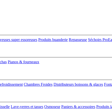
veuses super essoreuses
Produits buanderie
Repasseuse
Séchoirs ProE
nchas
Pianos & fourneaux
refroidissement
Chambres Froides
Distributeurs boissons & glaces
Font
isselle
Lave-verres et tasses
Osmoseur
Paniers & accessoires
Produits l