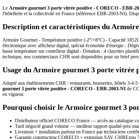
Le
Armoire gourmet 3 porte vitrée positive - CORECO - EBR-2
l'hôtellerie et la collectivité en France (référence EBR-2003-NI). Dis
Description et caractéristiques du Armoi
Armoire Gourmet - Température positive (-2°/+8°C) - Capacité 1852L - 3
électronique avec afficheur digital, spécial économie d'énergie - Dég
basse température sur contrôleur digital - Dotation : 4 clayettes plast
technique, nos commerciaux CHR sont disponibles pour un brief pers
Usage du Armoire gourmet 3 porte vitrée 
Adapté aux établissements CHR : restaurants, brasseries, hôtels 3-4-5★
gourmet 3 porte vitrée positive - CORECO - EBR-2003-NI
de COR
en vigueur.
Pourquoi choisir le Armoire gourmet 3 p
Distributeur officiel CORECO France — accès au catalogue co
Tarif négocié grand volume — meilleur rapport qualité-prix 
Livraison + installation partout en France par techniciens certifi
Garantie constructeur CORECO + extension SAV CHRExpo 7