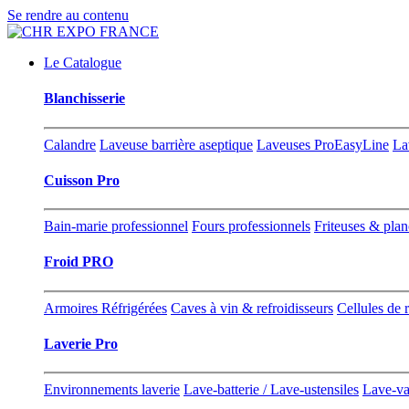
Se rendre au contenu
Le Catalogue
Blanchisserie
Calandre
Laveuse barrière aseptique
Laveuses ProEasyLine
La
Cuisson Pro
Bain-marie professionnel
Fours professionnels
Friteuses & pla
Froid PRO
Armoires Réfrigérées
Caves à vin & refroidisseurs
Cellules de 
Laverie Pro
Environnements laverie
Lave-batterie / Lave-ustensiles
Lave-va