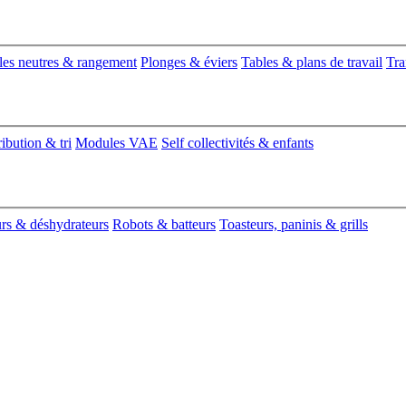
es neutres & rangement
Plonges & éviers
Tables & plans de travail
Tra
ribution & tri
Modules VAE
Self collectivités & enfants
urs & déshydrateurs
Robots & batteurs
Toasteurs, paninis & grills