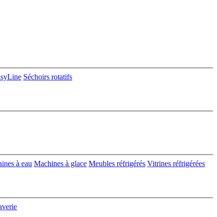
asyLine
Séchoirs rotatifs
aines à eau
Machines à glace
Meubles réfrigérés
Vitrines réfrigérées
averie