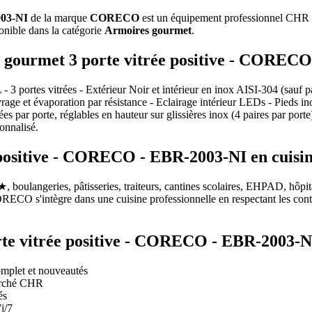
003-NI
de la marque
CORECO
est un équipement professionnel CHR di
ponible dans la catégorie
Armoires gourmet
.
re gourmet 3 porte vitrée positive - COREC
 portes vitrées - Extérieur Noir et intérieur en inox AISI-304 (sauf par
ivrage et évaporation par résistance - Eclairage intérieur LEDs - Pieds
ifiées par porte, réglables en hauteur sur glissières inox (4 paires par
onnalisé.
positive - CORECO - EBR-2003-NI en cuisine
, boulangeries, pâtisseries, traiteurs, cantines scolaires, EHPAD, hôpit
ECO s'intègre dans une cuisine professionnelle en respectant les cont
orte vitrée positive - CORECO - EBR-2003
mplet et nouveautés
marché CHR
és
j/7