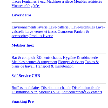
glaces
Fontaines à eau
Machines à glace
Meubles réfrigérés
Vitrines réfrigérées
Laverie Pro
Environnements laverie
Lave-batterie / Lave-ustensiles
Lave-
vaisselle
Lave-verres et tasses
Osmoseur
Paniers &
accessoires
Produits laverie
Mobilier Inox
Bar & comptoir
Éléments chauds
Hygiène & robinetterie
Meubles neutres & rangement
Plonges & éviers
Tables &
plans de travail
Transport & manutention
Self-Service CHR
Buffets modulaires
Distribution chaude
Distribution froide
Distribution & tri
Modules VAE
Self collectivités & enfants
Snacking Pro