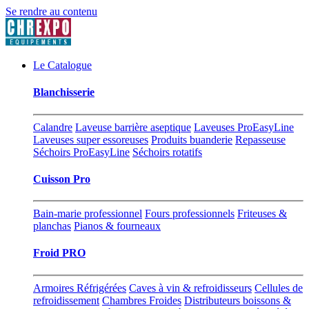
Se rendre au contenu
Le Catalogue
Blanchisserie
Calandre
Laveuse barrière aseptique
Laveuses ProEasyLine
Laveuses super essoreuses
Produits buanderie
Repasseuse
Séchoirs ProEasyLine
Séchoirs rotatifs
Cuisson Pro
Bain-marie professionnel
Fours professionnels
Friteuses &
planchas
Pianos & fourneaux
Froid PRO
Armoires Réfrigérées
Caves à vin & refroidisseurs
Cellules de
refroidissement
Chambres Froides
Distributeurs boissons &