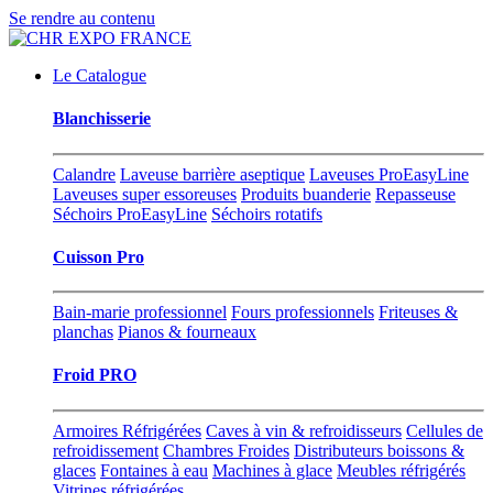
Se rendre au contenu
Le Catalogue
Blanchisserie
Calandre
Laveuse barrière aseptique
Laveuses ProEasyLine
Laveuses super essoreuses
Produits buanderie
Repasseuse
Séchoirs ProEasyLine
Séchoirs rotatifs
Cuisson Pro
Bain-marie professionnel
Fours professionnels
Friteuses &
planchas
Pianos & fourneaux
Froid PRO
Armoires Réfrigérées
Caves à vin & refroidisseurs
Cellules de
refroidissement
Chambres Froides
Distributeurs boissons &
glaces
Fontaines à eau
Machines à glace
Meubles réfrigérés
Vitrines réfrigérées