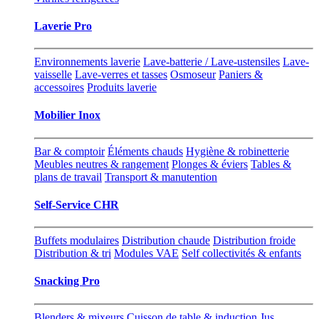
Laverie Pro
Environnements laverie
Lave-batterie / Lave-ustensiles
Lave-
vaisselle
Lave-verres et tasses
Osmoseur
Paniers &
accessoires
Produits laverie
Mobilier Inox
Bar & comptoir
Éléments chauds
Hygiène & robinetterie
Meubles neutres & rangement
Plonges & éviers
Tables &
plans de travail
Transport & manutention
Self-Service CHR
Buffets modulaires
Distribution chaude
Distribution froide
Distribution & tri
Modules VAE
Self collectivités & enfants
Snacking Pro
Blenders & mixeurs
Cuisson de table & induction
Jus,