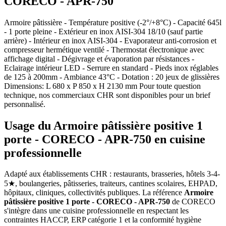
CORECO - APR-750
Armoire pâtissière - Température positive (-2°/+8°C) - Capacité 645l
- 1 porte pleine - Extérieur en inox AISI-304 18/10 (sauf partie
arrière) - Intérieur en inox AISI-304 - Evaporateur anti-corrosion et
compresseur hermétique ventilé - Thermostat électronique avec
affichage digital - Dégivrage et évaporation par résistances -
Eclairage intérieur LED - Serrure en standard - Pieds inox réglables
de 125 à 200mm - Ambiance 43°C - Dotation : 20 jeux de glissières
Dimensions: L 680 x P 850 x H 2130 mm Pour toute question
technique, nos commerciaux CHR sont disponibles pour un brief
personnalisé.
Usage du Armoire pâtissière positive 1
porte - CORECO - APR-750 en cuisine
professionnelle
Adapté aux établissements CHR : restaurants, brasseries, hôtels 3-4-
5★, boulangeries, pâtisseries, traiteurs, cantines scolaires, EHPAD,
hôpitaux, cliniques, collectivités publiques. La référence
Armoire
pâtissière positive 1 porte - CORECO - APR-750
de CORECO
s'intègre dans une cuisine professionnelle en respectant les
contraintes HACCP, ERP catégorie 1 et la conformité hygiène