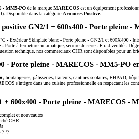
OS - MM5-PO
de la marque
MARECOS
est un équipement professionn
PO). Disponible dans la catégorie
Armoires Positive
.
ire positive GN2/1 + 600x400 - Porte plei
C - Extérieur Skinplate blanc - Porte pleine - GN2/1 et 600X400 - Inté
- Porte à fermeture automatique, serrure de série - Froid ventilé - Dég
stion technique, nos commerciaux CHR sont disponibles pour un brie
00 - Porte pleine - MARECOS - MM5-PO en c
, boulangeries, pâtisseries, traiteurs, cantines scolaires, EHPAD, hôpit
OS s'intègre dans une cuisine professionnelle en respectant les cont
N2/1 + 600x400 - Porte pleine - MARECOS
complet et nouveautés
marché CHR
és
 7j/7