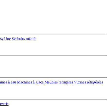
asyLine
Séchoirs rotatifs
aines à eau
Machines à glace
Meubles réfrigérés
Vitrines réfrigérées
averie