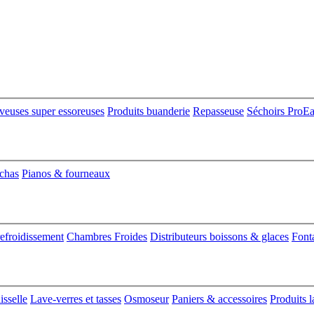
veuses super essoreuses
Produits buanderie
Repasseuse
Séchoirs ProE
nchas
Pianos & fourneaux
refroidissement
Chambres Froides
Distributeurs boissons & glaces
Font
isselle
Lave-verres et tasses
Osmoseur
Paniers & accessoires
Produits l