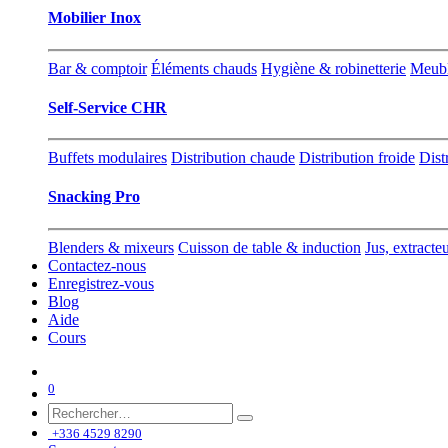
Mobilier Inox
Bar & comptoir
Éléments chauds
Hygiène & robinetterie
Meubl
Self-Service CHR
Buffets modulaires
Distribution chaude
Distribution froide
Dist
Snacking Pro
Blenders & mixeurs
Cuisson de table & induction
Jus, extracte
Contactez-nous
Enregistrez-vous
Blog
Aide
Cours
0
+336 4529 8290