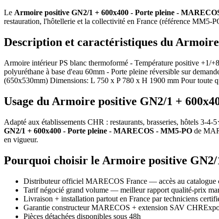
Le
Armoire positive GN2/1 + 600x400 - Porte pleine - MAREC
restauration, l'hôtellerie et la collectivité en France (référence MM5-
Description et caractéristiques du Armo
Armoire intérieur PS blanc thermoformé - Température positive +1/+8°
polyuréthane à base d'eau 60mm - Porte pleine réversible sur demande 
(650x530mm) Dimensions: L 750 x P 780 x H 1900 mm Pour toute que
Usage du Armoire positive GN2/1 + 600x4
Adapté aux établissements CHR : restaurants, brasseries, hôtels 3-4-5★
GN2/1 + 600x400 - Porte pleine - MARECOS - MM5-PO
de MAREC
en vigueur.
Pourquoi choisir le Armoire positive G
Distributeur officiel MARECOS France — accès au catalogue 
Tarif négocié grand volume — meilleur rapport qualité-prix 
Livraison + installation partout en France par techniciens certifi
Garantie constructeur MARECOS + extension SAV CHRExpo
Pièces détachées disponibles sous 48h