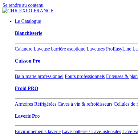
Se rendre au contenu
Le Catalogue
Blanchisserie
Calandre
Laveuse barrière aseptique
Laveuses ProEasyLine
La
Cuisson Pro
Bain-marie professionnel
Fours professionnels
Friteuses & pla
Froid PRO
Armoires Réfrigérées
Caves à vin & refroidisseurs
Cellules de 
Laverie Pro
Environnements laverie
Lave-batterie / Lave-ustensiles
Lave-va