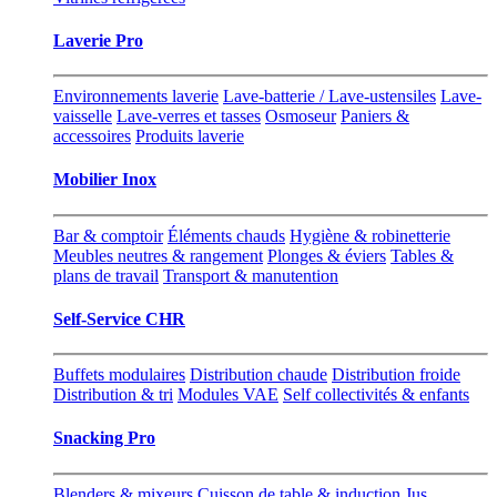
Laverie Pro
Environnements laverie
Lave-batterie / Lave-ustensiles
Lave-
vaisselle
Lave-verres et tasses
Osmoseur
Paniers &
accessoires
Produits laverie
Mobilier Inox
Bar & comptoir
Éléments chauds
Hygiène & robinetterie
Meubles neutres & rangement
Plonges & éviers
Tables &
plans de travail
Transport & manutention
Self-Service CHR
Buffets modulaires
Distribution chaude
Distribution froide
Distribution & tri
Modules VAE
Self collectivités & enfants
Snacking Pro
Blenders & mixeurs
Cuisson de table & induction
Jus,