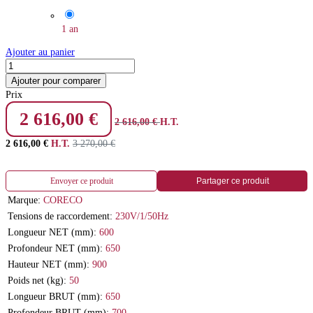
1 an
Ajouter au panier
Ajouter pour comparer
Prix
2 616,00
€
2 616,00
€
H.T.
2 616,00
€
H.T.
3 270,00
€
Envoyer ce produit
Partager ce produit
Marque:
CORECO
Tensions de raccordement:
230V/1/50Hz
Longueur NET (mm):
600
Profondeur NET (mm):
650
Hauteur NET (mm):
900
Poids net (kg):
50
Longueur BRUT (mm):
650
Profondeur BRUT (mm):
700