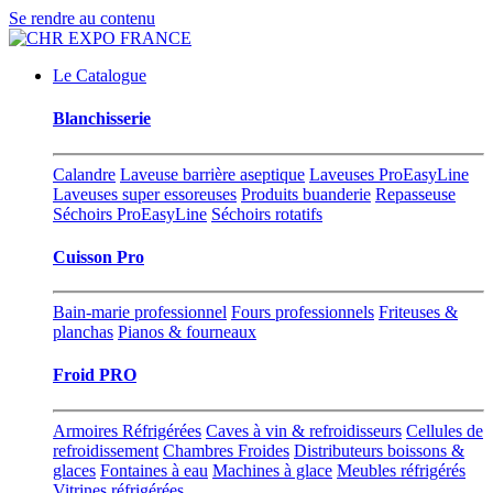
Se rendre au contenu
Le Catalogue
Blanchisserie
Calandre
Laveuse barrière aseptique
Laveuses ProEasyLine
Laveuses super essoreuses
Produits buanderie
Repasseuse
Séchoirs ProEasyLine
Séchoirs rotatifs
Cuisson Pro
Bain-marie professionnel
Fours professionnels
Friteuses &
planchas
Pianos & fourneaux
Froid PRO
Armoires Réfrigérées
Caves à vin & refroidisseurs
Cellules de
refroidissement
Chambres Froides
Distributeurs boissons &
glaces
Fontaines à eau
Machines à glace
Meubles réfrigérés
Vitrines réfrigérées