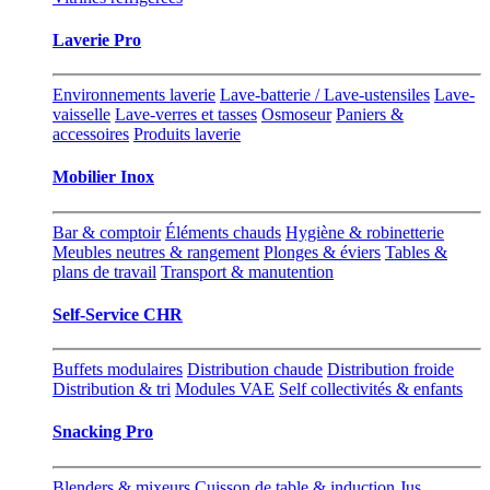
Laverie Pro
Environnements laverie
Lave-batterie / Lave-ustensiles
Lave-
vaisselle
Lave-verres et tasses
Osmoseur
Paniers &
accessoires
Produits laverie
Mobilier Inox
Bar & comptoir
Éléments chauds
Hygiène & robinetterie
Meubles neutres & rangement
Plonges & éviers
Tables &
plans de travail
Transport & manutention
Self-Service CHR
Buffets modulaires
Distribution chaude
Distribution froide
Distribution & tri
Modules VAE
Self collectivités & enfants
Snacking Pro
Blenders & mixeurs
Cuisson de table & induction
Jus,