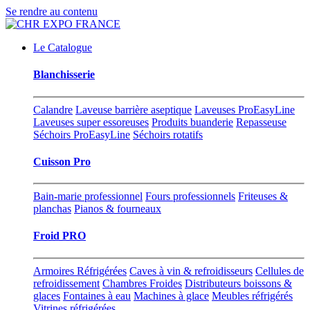
Se rendre au contenu
Le Catalogue
Blanchisserie
Calandre
Laveuse barrière aseptique
Laveuses ProEasyLine
Laveuses super essoreuses
Produits buanderie
Repasseuse
Séchoirs ProEasyLine
Séchoirs rotatifs
Cuisson Pro
Bain-marie professionnel
Fours professionnels
Friteuses &
planchas
Pianos & fourneaux
Froid PRO
Armoires Réfrigérées
Caves à vin & refroidisseurs
Cellules de
refroidissement
Chambres Froides
Distributeurs boissons &
glaces
Fontaines à eau
Machines à glace
Meubles réfrigérés
Vitrines réfrigérées