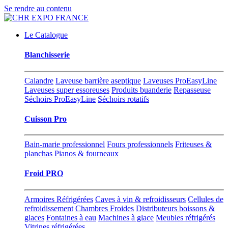
Se rendre au contenu
Le Catalogue
Blanchisserie
Calandre
Laveuse barrière aseptique
Laveuses ProEasyLine
Laveuses super essoreuses
Produits buanderie
Repasseuse
Séchoirs ProEasyLine
Séchoirs rotatifs
Cuisson Pro
Bain-marie professionnel
Fours professionnels
Friteuses &
planchas
Pianos & fourneaux
Froid PRO
Armoires Réfrigérées
Caves à vin & refroidisseurs
Cellules de
refroidissement
Chambres Froides
Distributeurs boissons &
glaces
Fontaines à eau
Machines à glace
Meubles réfrigérés
Vitrines réfrigérées