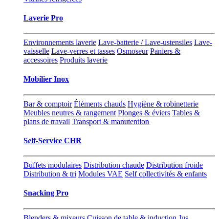
Laverie Pro
Environnements laverie
Lave-batterie / Lave-ustensiles
Lave-
vaisselle
Lave-verres et tasses
Osmoseur
Paniers &
accessoires
Produits laverie
Mobilier Inox
Bar & comptoir
Éléments chauds
Hygiène & robinetterie
Meubles neutres & rangement
Plonges & éviers
Tables &
plans de travail
Transport & manutention
Self-Service CHR
Buffets modulaires
Distribution chaude
Distribution froide
Distribution & tri
Modules VAE
Self collectivités & enfants
Snacking Pro
Blenders & mixeurs
Cuisson de table & induction
Jus,