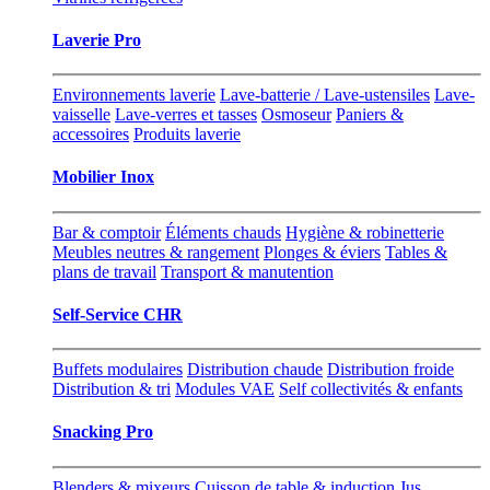
Laverie Pro
Environnements laverie
Lave-batterie / Lave-ustensiles
Lave-
vaisselle
Lave-verres et tasses
Osmoseur
Paniers &
accessoires
Produits laverie
Mobilier Inox
Bar & comptoir
Éléments chauds
Hygiène & robinetterie
Meubles neutres & rangement
Plonges & éviers
Tables &
plans de travail
Transport & manutention
Self-Service CHR
Buffets modulaires
Distribution chaude
Distribution froide
Distribution & tri
Modules VAE
Self collectivités & enfants
Snacking Pro
Blenders & mixeurs
Cuisson de table & induction
Jus,