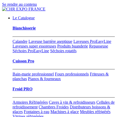
Se rendre au contenu
Le Catalogue
Blanchisserie
Calandre
Laveuse barrière aseptique
Laveuses ProEasyLine
Laveuses super essoreuses
Produits buanderie
Repasseuse
Séchoirs ProEasyLine
Séchoirs rotatifs
Cuisson Pro
Bain-marie professionnel
Fours professionnels
Friteuses &
planchas
Pianos & fourneaux
Froid PRO
Armoires Réfrigérées
Caves à vin & refroidisseurs
Cellules de
refroidissement
Chambres Froides
Distributeurs boissons &
glaces
Fontaines à eau
Machines à glace
Meubles réfrigérés
Vitrines réfrigérées