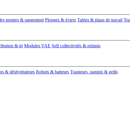
es neutres & rangement
Plonges & éviers
Tables & plans de travail
Tra
ribution & tri
Modules VAE
Self collectivités & enfants
urs & déshydrateurs
Robots & batteurs
Toasteurs, paninis & grills