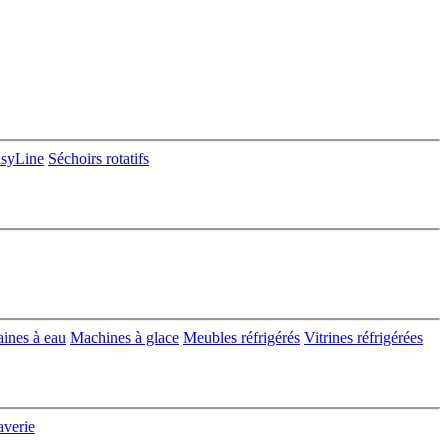
asyLine
Séchoirs rotatifs
aines à eau
Machines à glace
Meubles réfrigérés
Vitrines réfrigérées
averie