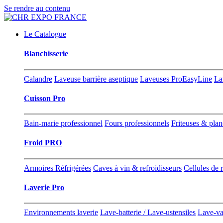
Se rendre au contenu
Le Catalogue
Blanchisserie
Calandre
Laveuse barrière aseptique
Laveuses ProEasyLine
La
Cuisson Pro
Bain-marie professionnel
Fours professionnels
Friteuses & pla
Froid PRO
Armoires Réfrigérées
Caves à vin & refroidisseurs
Cellules de 
Laverie Pro
Environnements laverie
Lave-batterie / Lave-ustensiles
Lave-va