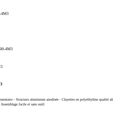
0-4M3
M3
taire - Structure aluminium anodisée - Clayettes en polyéthylène qualité alim
 Assemblage facile et sans outil