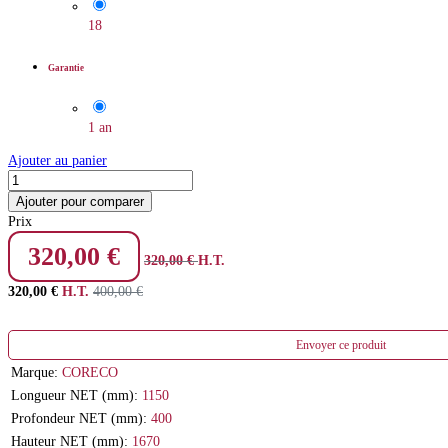
18
Garantie
1 an
Ajouter au panier
Ajouter pour comparer
Prix
320,00
€
320,00
€
H.T.
320,00
€
H.T.
400,00
€
Envoyer ce produit
Marque:
CORECO
Longueur NET (mm):
1150
Profondeur NET (mm):
400
Hauteur NET (mm):
1670