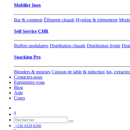
Mobilier Inox
Bar & comptoir
Éléments chauds
Hygiène & robinetterie
Meubl
Self-Service CHR
Buffets modulaires
Distribution chaude
Distribution froide
Dist
Snacking Pro
Blenders & mixeurs
Cuisson de table & induction
Jus, extracte
Contactez-nous
Enregistrez-vous
Blog
Aide
Cours
0
+336 4529 8290