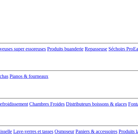
veuses super essoreuses
Produits buanderie
Repasseuse
Séchoirs ProE
nchas
Pianos & fourneaux
refroidissement
Chambres Froides
Distributeurs boissons & glaces
Font
isselle
Lave-verres et tasses
Osmoseur
Paniers & accessoires
Produits l