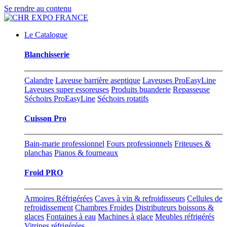
Se rendre au contenu
Le Catalogue
Blanchisserie
Calandre
Laveuse barrière aseptique
Laveuses ProEasyLine
Laveuses super essoreuses
Produits buanderie
Repasseuse
Séchoirs ProEasyLine
Séchoirs rotatifs
Cuisson Pro
Bain-marie professionnel
Fours professionnels
Friteuses &
planchas
Pianos & fourneaux
Froid PRO
Armoires Réfrigérées
Caves à vin & refroidisseurs
Cellules de
refroidissement
Chambres Froides
Distributeurs boissons &
glaces
Fontaines à eau
Machines à glace
Meubles réfrigérés
Vitrines réfrigérées