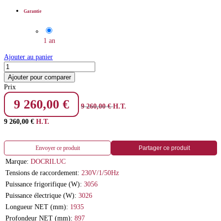
Garantie
1 an
Ajouter au panier
Ajouter pour comparer
Prix
9 260,00
€
9 260,00
€
H.T.
9 260,00
€
H.T.
Envoyer ce produit
Partager ce produit
Marque:
DOCRILUC
Tensions de raccordement:
230V/1/50Hz
Puissance frigorifique (W):
3056
Puissance électrique (W):
3026
Longueur NET (mm):
1935
Profondeur NET (mm):
897