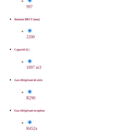
997
Hauteur BRUT (mm)
2200
Capacité (L)
1097 m3
Gaz réfrigérant de série
R290
Gaz réfrigérant en option
R452a