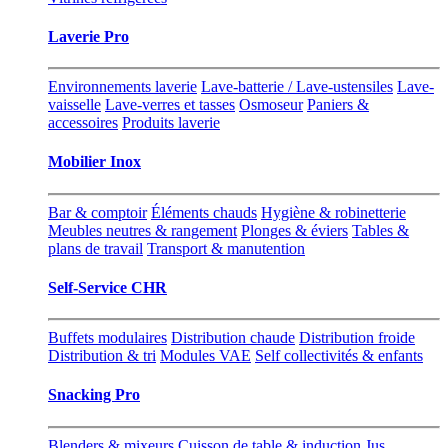
Laverie Pro
Environnements laverie
Lave-batterie / Lave-ustensiles
Lave-
vaisselle
Lave-verres et tasses
Osmoseur
Paniers &
accessoires
Produits laverie
Mobilier Inox
Bar & comptoir
Éléments chauds
Hygiène & robinetterie
Meubles neutres & rangement
Plonges & éviers
Tables &
plans de travail
Transport & manutention
Self-Service CHR
Buffets modulaires
Distribution chaude
Distribution froide
Distribution & tri
Modules VAE
Self collectivités & enfants
Snacking Pro
Blenders & mixeurs
Cuisson de table & induction
Jus,