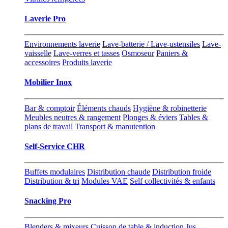
Laverie Pro
Environnements laverie
Lave-batterie / Lave-ustensiles
Lave-
vaisselle
Lave-verres et tasses
Osmoseur
Paniers &
accessoires
Produits laverie
Mobilier Inox
Bar & comptoir
Éléments chauds
Hygiène & robinetterie
Meubles neutres & rangement
Plonges & éviers
Tables &
plans de travail
Transport & manutention
Self-Service CHR
Buffets modulaires
Distribution chaude
Distribution froide
Distribution & tri
Modules VAE
Self collectivités & enfants
Snacking Pro
Blenders & mixeurs
Cuisson de table & induction
Jus,