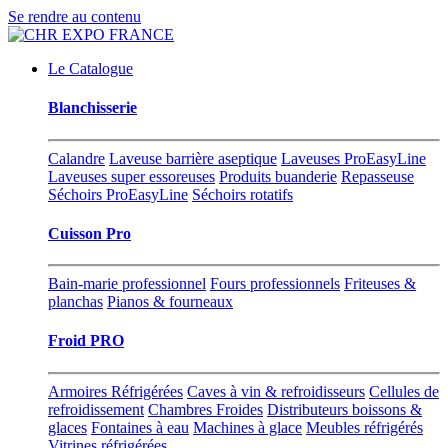
Se rendre au contenu
Le Catalogue
Blanchisserie
Calandre
Laveuse barrière aseptique
Laveuses ProEasyLine
Laveuses super essoreuses
Produits buanderie
Repasseuse
Séchoirs ProEasyLine
Séchoirs rotatifs
Cuisson Pro
Bain-marie professionnel
Fours professionnels
Friteuses &
planchas
Pianos & fourneaux
Froid PRO
Armoires Réfrigérées
Caves à vin & refroidisseurs
Cellules de
refroidissement
Chambres Froides
Distributeurs boissons &
glaces
Fontaines à eau
Machines à glace
Meubles réfrigérés
Vitrines réfrigérées